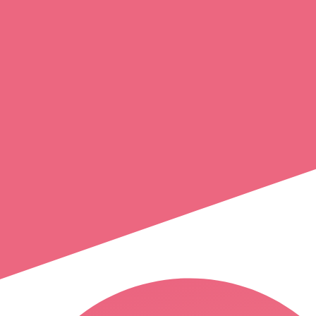
sandrine
salvador
barbaste