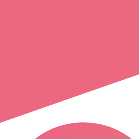
vanessa
jouenne
les monts d'aunay