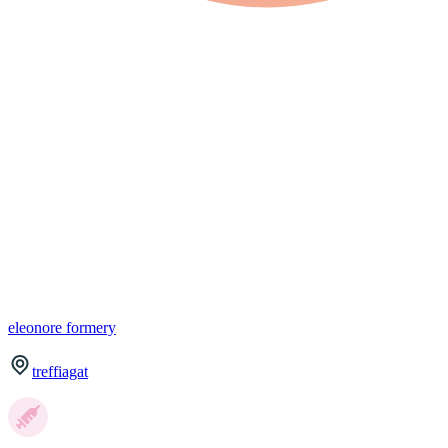
eleonore
formery
treffiagat