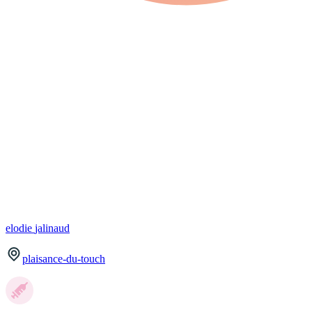
elodie
jalinaud
plaisance-du-touch