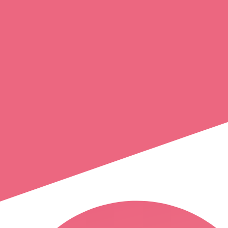
audrey
le courtois
bû