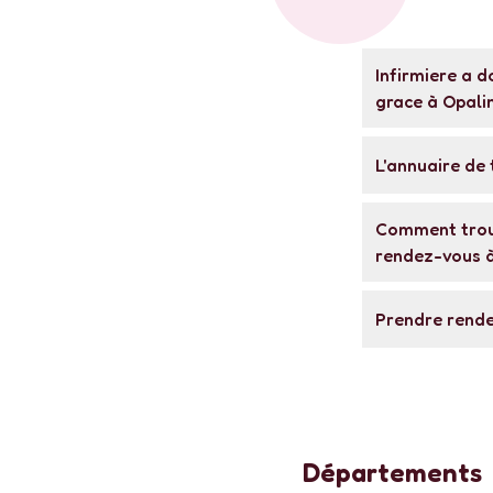
Infirmiere a domicile : trouver un professionnel de sante et prendre rendez-vous
grace à Opalin
L'annuaire de
Comment trouver une infirmière libérale près de chez vous et disponible pour un
rendez-vous à
Prendre rend
Départements