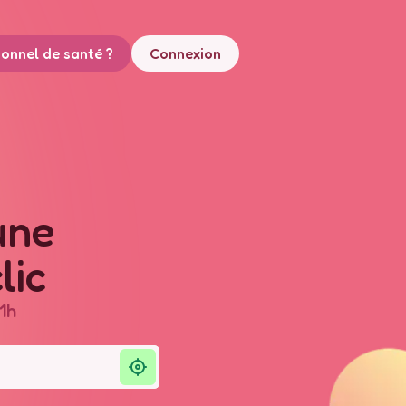
ionnel de santé ?
Connexion
une
lic
1h