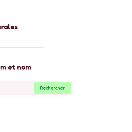
érale
s
nom et nom
Rechercher