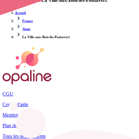
d'une infirmière à La Ville-aux-Bois-lès-Pontavert
.
Accueil
France
Aisne
La Ville-aux-Bois-lès-Pontavert
CGU
Centre d'aide
Mentions légales
Plan du site
Tous les départements