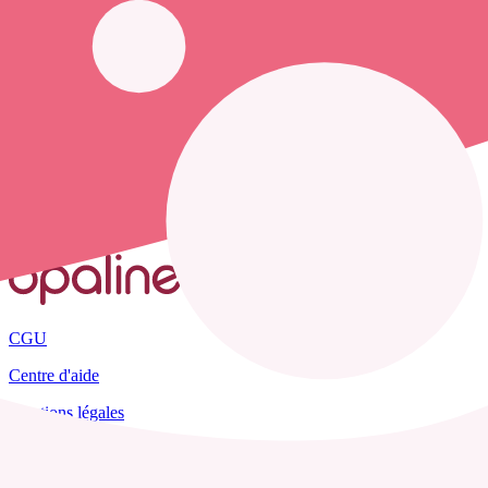
opaline-sante.fr vous propose de trouver le
numéro de téléphone d'un
Accueil
France
Aisne
Vézilly
CGU
Centre d'aide
Mentions légales
Plan du site
Tous les départements