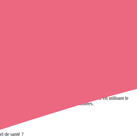
.
avec une infirmière à domicile
de cette municipalité en utilisant le
000 infirmières à domicile
et leurs coordonnées.
el de santé ?