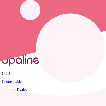
Opaline vous propose de trouver le
numéro de téléphone d'une infir
Accueil
France
Hautes-Alpes
Barcillonnette
CGU
Centre d'aide
Mentions légales
Plan du site
Tous les départements