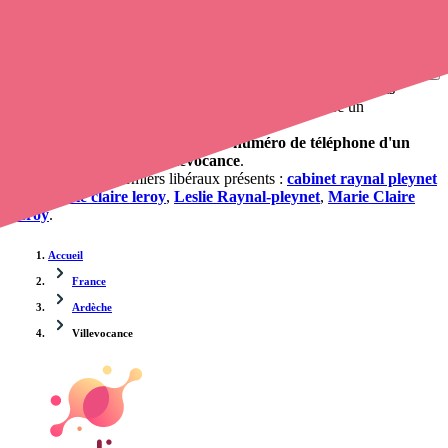
Trouver un cabinet à Villevocance, Ardèche pour vos
soins
1 pharmacie, mais aussi 2 infirmières à domicile et 2
cabinets
infirmiers
. Vous désirez obtenir un rendez-vous avec un
professionnel de santé ?
Opaline vous propose de trouver le
numéro de téléphone d'un
infirmier à domicile à Villevocance
.
Les cabinets et infirmiers libéraux présents :
cabinet raynal pleynet
leslie
,
marie claire leroy
,
Leslie Raynal-pleynet
,
Marie Claire
Leroy
.
Accueil
France
Ardèche
Villevocance