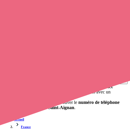
Soignants exerçant à Saint-Aignan, 08350
Trouvez une
infirmière
à Saint-Aignan
et prenez
rendez-vous en
ligne
, en quelques clics ! Avec
Opaline-santé
, vous pouvez
prendre contact avec une infirmière
de cette agglomération en
utilisant le numéro de téléphone disponible et trouver facilement
l'adresse du professionnel de santé. L'annuaire de Opaline-santé
répertorie près de
100 000 infirmières à domicile
et leurs
coordonnées.
Trouver un cabinet à Saint-Aignan, Ardennes pour vos
soins
0 établissement de santé, mais aussi 0 infirmière et 0
cabinet
infirmier
. Vous cherchez à obtenir un rendez-vous avec un
professionnel de santé ?
Opaline-santé vous propose de trouver le
numéro de téléphone
d'un infirmier libéral à Saint-Aignan
.
Accueil
France