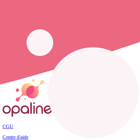
Trouver un cabinet à Tagnon, Ardennes pour vos soins
1 pharmacie, mais aussi 4 infirmiers et 4
cabinets infirmiers
. Vous ch
opaline-sante.fr vous propose de trouver le
numéro de téléphone d'u
Les cabinets et infirmiers libéraux présents :
cabinet aubry marie
,
bo
Accueil
France
Ardennes
Tagnon
CGU
Centre d'aide