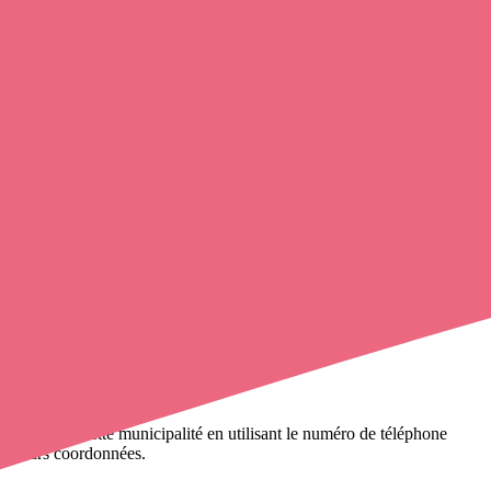
mpagne, Sault-lès-Rethel, Perthes.
nfirmier
de cette municipalité en utilisant le numéro de téléphone
et leurs coordonnées.