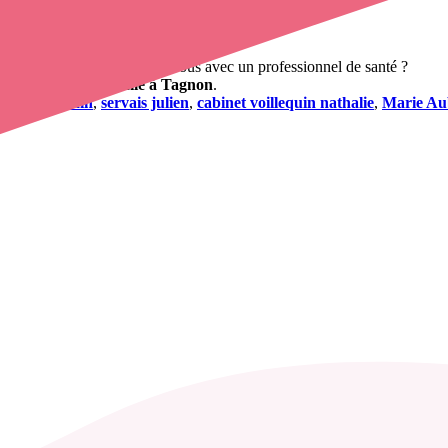
erchez à obtenir un rendez-vous avec un professionnel de santé ?
n infirmier à domicile à Tagnon
.
uchez romain
,
servais julien
,
cabinet voillequin nathalie
,
Marie Au