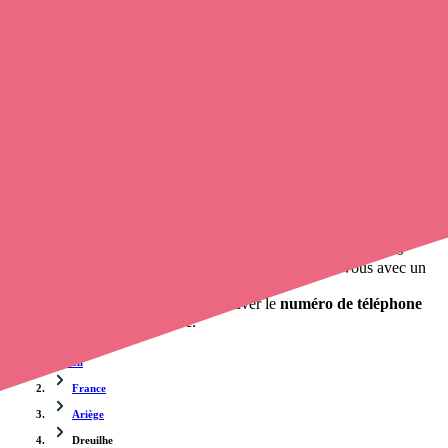
Trouvez une
infirmière libérale
à Dreuilhe
et prenez
rendez-vous
en ligne
, en quelques clics ! Grâce à
opaline-sante.fr
, vous pouvez
contacter une infirmière à domicile
de cette commune en utilisant
le numéro de téléphone disponible et trouver facilement l'adresse du
professionnel de santé. L'annuaire de Opaline-santé répertorie près
de
100 000 infirmières à domicile
et leurs coordonnées.
Trouver un cabinet à Dreuilhe, Ariège pour vos soins
0 établissement de santé, mais aussi 0 infirmière à domicile et 0
cabinet infirmier
. Vous souhaitez obtenir un rendez-vous avec un
professionnel de santé ?
opaline-sante.fr vous propose de trouver le
numéro de téléphone
d'une infirmière à Dreuilhe
.
Accueil
France
Ariège
Dreuilhe