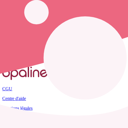
opaline-sante.fr vous propose de trouver le
numéro de téléphone d'un
Accueil
France
Aveyron
Arques
CGU
Centre d'aide
Mentions légales
Plan du site
Tous les départements