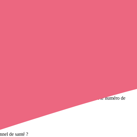
 avec un infirmier
de cette municipalité en utilisant le numéro de
ères à domicile
et leurs coordonnées.
nnel de santé ?