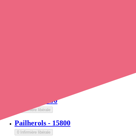
3 Infirmière libérales
Neussargues en Pinatelle
-
15170,
15300
2 Infirmière libérales
Neuvéglise-sur-Truyère
-
15100,
15260
3 Infirmière libérales
Nieudan
-
15150
0 Infirmière libérale
Omps
-
15290
0 Infirmière libérale
Pailherols
-
15800
0 Infirmière libérale