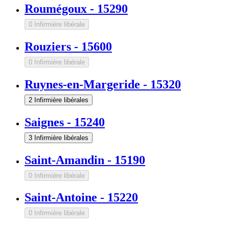
Roumégoux
-
15290
0 Infirmière libérale
Rouziers
-
15600
0 Infirmière libérale
Ruynes-en-Margeride
-
15320
2 Infirmière libérales
Saignes
-
15240
3 Infirmière libérales
Saint-Amandin
-
15190
0 Infirmière libérale
Saint-Antoine
-
15220
0 Infirmière libérale