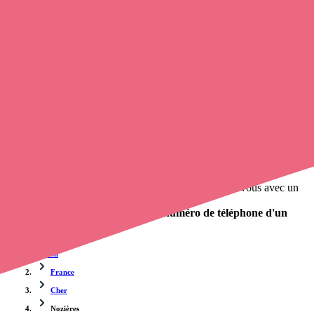
Trouvez un
infirmier
à Nozières
et prenez
rendez-vous en ligne
,
en quelques clics ! Grâce à
Opaline
, vous pouvez
appeler une
infirmière à domicile
de cette ville en utilisant le numéro de
téléphone disponible et trouver facilement l'adresse du professionnel
de santé. L'annuaire de Opaline répertorie près de
100 000
infirmières à domicile
et leurs coordonnées.
Trouver un cabinet à Nozières, Cher pour vos soins
0 établissement de santé, mais aussi 0 infirmier à domicile et 0
cabinet infirmier
. Vous souhaitez obtenir un rendez-vous avec un
professionnel de santé ?
Opaline vous propose de trouver le
numéro de téléphone d'un
infirmier à Nozières
.
Accueil
France
Cher
Nozières