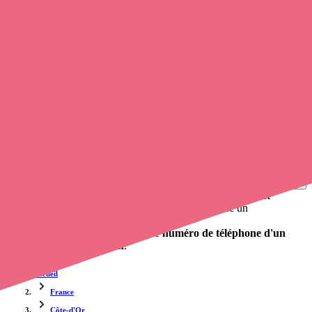
Soignants exerçant à Saint-Mesmin, 21540
Trouvez un
infirmier libéral
à Saint-Mesmin
et prenez
rendez-
vous en ligne
, en quelques clics ! Grâce à
Opaline
, vous pouvez
contacter une infirmière
de cette agglomération en utilisant le
numéro de téléphone disponible et trouver facilement l'adresse du
professionnel de santé. L'annuaire de Opaline-santé répertorie près
de
100 000 infirmières à domicile
et leurs coordonnées.
Trouver un cabinet à Saint-Mesmin, Côte-d'Or pour vos
soins
0 établissement de santé, mais aussi 0 infirmière et 0
cabinet
infirmier
. Vous voulez obtenir un rendez-vous avec un
professionnel de santé ?
Opaline vous propose de trouver le
numéro de téléphone d'un
infirmier à Saint-Mesmin
.
Accueil
France
Côte-d'Or