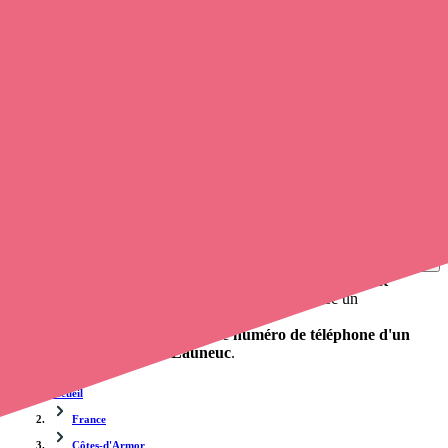
Soignants exerçant à Saint-Launeuc, 22230
Trouvez une
infirmière
à Saint-Launeuc
et prenez
rendez-vous
en ligne
, en quelques clics ! Grâce à
Opaline
, vous pouvez
appeler
un infirmier libéral
de cette municipalité en utilisant le numéro de
téléphone disponible et trouver facilement l'adresse du professionnel
de santé. L'annuaire de Opaline-santé répertorie près de
100 000
infirmières à domicile
et leurs coordonnées.
Trouver un cabinet à Saint-Launeuc, Côtes-d'Armor
pour vos soins
0 établissement de santé, mais aussi 0 infirmière et 0
cabinet
infirmier
. Vous désirez obtenir un rendez-vous avec un
professionnel de santé ?
Opaline vous propose de trouver le
numéro de téléphone d'un
infirmier libéral à Saint-Launeuc
.
Accueil
France
Côtes-d'Armor