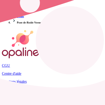
Accueil
France
Doubs
Pont-de-Roide-Vermondans
CGU
Centre d'aide
Mentions légales
Plan du site
Tous les départements