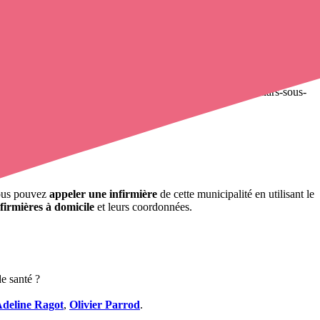
rtière, Pierrefontaine-lès-Blamont, Rémondans-Vaivre, Villars-sous-
ous pouvez
appeler une infirmière
de cette municipalité en utilisant le
firmières à domicile
et leurs coordonnées.
e santé ?
deline Ragot
,
Olivier Parrod
.