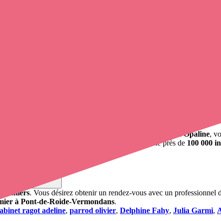
mmune du
Doubs
partement
Doubs
.
irefontaine, Autechaux-Roide, Bourguignon, Écot, Écurcey, Neuchâtel-U
rmondans.
dans, 25150
t prenez
rendez-vous en ligne
, en quelques clics ! Grâce à
Opaline
, v
fessionnel de santé. L'annuaire de Opaline répertorie près de
100 000 in
 pour vos soins
infirmiers
. Vous désirez obtenir un rendez-vous avec un professionnel d
rmier à Pont-de-Roide-Vermondans
.
abinet ragot adeline
,
parrod olivier
,
Delphine Fahy
,
Julia Garmi
,
A