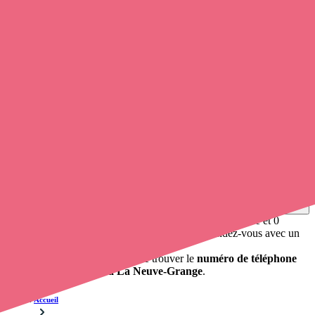
Soignants exerçant à La Neuve-Grange,
27150
Trouvez un
infirmier libéral
à La Neuve-Grange
et prenez
rendez-vous en ligne
, en quelques clics ! Avec
Opaline
, vous
pouvez
contacter un infirmier
de cette municipalité en utilisant le
numéro de téléphone disponible et trouver facilement l'adresse du
professionnel de santé. L'annuaire de opaline-sante.fr répertorie près
de
100 000 infirmières à domicile
et leurs coordonnées.
Trouver un cabinet à La Neuve-Grange, Eure pour vos
soins
0 établissement de santé, mais aussi 0 infirmier à domicile et 0
cabinet infirmier
. Vous souhaitez obtenir un rendez-vous avec un
professionnel de santé ?
opaline-sante.fr vous propose de trouver le
numéro de téléphone
d'un infirmier libéral à La Neuve-Grange
.
Accueil