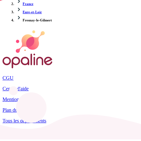
France
Eure-et-Loir
Fresnay-le-Gilmert
CGU
Centre d'aide
Mentions légales
Plan du site
Tous les départements
Blog