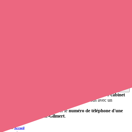
Soignants exerçant à Fresnay-le-Gilmert,
28300
Trouvez un
infirmier libéral
à Fresnay-le-Gilmert
et prenez
rendez-vous en ligne
, en quelques clics ! Avec
opaline-sante.fr
,
vous pouvez
appeler une infirmière libérale
de cette commune en
utilisant le numéro de téléphone disponible et trouver facilement
l'adresse du professionnel de santé. L'annuaire de opaline-sante.fr
répertorie près de
100 000 infirmières à domicile
et leurs
coordonnées.
Trouver un cabinet à Fresnay-le-Gilmert, Eure-et-Loir
pour vos soins
0 établissement de santé, mais aussi 0 infirmier libéral et 0
cabinet
infirmier
. Vous cherchez à obtenir un rendez-vous avec un
professionnel de santé ?
Opaline vous propose de trouver le
numéro de téléphone d'une
infirmière à Fresnay-le-Gilmert
.
Accueil