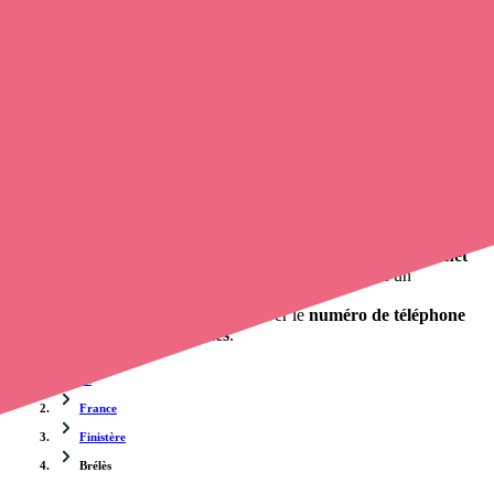
Trouvez une
infirmière libérale
à Brélès
et prenez
rendez-vous en
ligne
, en quelques clics ! Avec
Opaline-santé
, vous pouvez
contacter une infirmière libérale
de cette agglomération en
utilisant le numéro de téléphone disponible et trouver facilement
l'adresse du professionnel de santé. L'annuaire de opaline-sante.fr
répertorie près de
100 000 infirmières à domicile
et leurs contacts.
Trouver un cabinet à Brélès, Finistère pour vos soins
0 établissement de santé, mais aussi 0 infirmier libéral et 0
cabinet
infirmier
. Vous souhaitez obtenir un rendez-vous avec un
professionnel de santé ?
opaline-sante.fr vous propose de trouver le
numéro de téléphone
d'un infirmier libéral à Brélès
.
Accueil
France
Finistère
Brélès