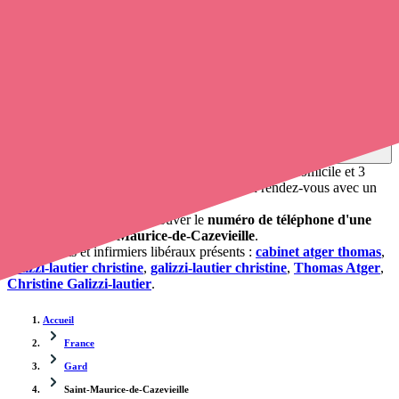
Opaline-santé
, vous pouvez
appeler un infirmier libéral
de cette
ville en utilisant le numéro de téléphone disponible et trouver
facilement l'adresse du professionnel de santé. L'annuaire de
Opaline répertorie près de
100 000 infirmières à domicile
et leurs
contacts.
Trouver un cabinet à Saint-Maurice-de-Cazevieille,
Gard pour vos soins
0 établissement de santé, mais aussi 2 infirmières à domicile et 3
cabinets infirmiers
. Vous désirez obtenir un rendez-vous avec un
professionnel de santé ?
Opaline vous propose de trouver le
numéro de téléphone d'une
infirmière à Saint-Maurice-de-Cazevieille
.
Les cabinets et infirmiers libéraux présents :
cabinet atger thomas
,
galizzi-lautier christine
,
galizzi-lautier christine
,
Thomas Atger
,
Christine Galizzi-lautier
.
Accueil
France
Gard
Saint-Maurice-de-Cazevieille