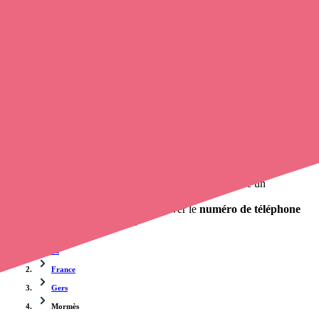
Trouvez une
infirmière
à Mormès
et prenez
rendez-vous en ligne
,
en quelques clics ! Avec
Opaline-santé
, vous pouvez
prendre
contact avec une infirmière à domicile
de cette municipalité en
utilisant le numéro de téléphone disponible et trouver facilement
l'adresse du professionnel de santé. L'annuaire de opaline-sante.fr
répertorie près de
100 000 infirmières à domicile
et leurs
coordonnées.
Trouver un cabinet à Mormès, Gers pour vos soins
0 établissement de santé, mais aussi 0 infirmière et 0
cabinet
infirmier
. Vous souhaitez obtenir un rendez-vous avec un
professionnel de santé ?
opaline-sante.fr vous propose de trouver le
numéro de téléphone
d'une infirmière à Mormès
.
Accueil
France
Gers
Mormès