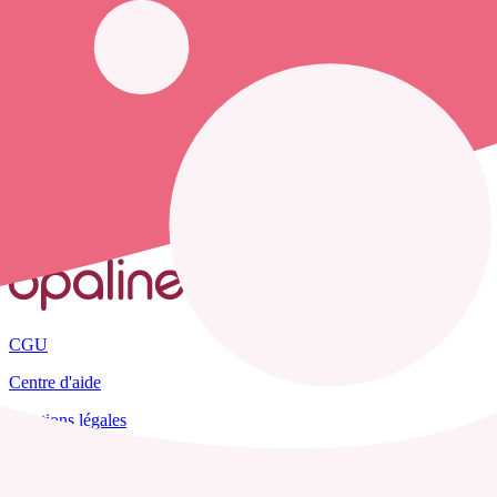
Opaline vous propose de trouver le
numéro de téléphone d'une infi
Accueil
France
Gers
Sarrant
CGU
Centre d'aide
Mentions légales
Plan du site
Tous les départements