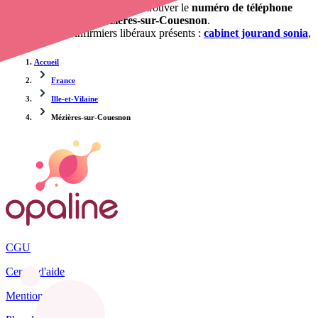
Opaline-santé vous propose de trouver le
numéro de téléphone
d'une infirmière à Mézières-sur-Couesnon
.
Les cabinets et infirmiers libéraux présents :
cabinet jourand sonia
,
Accueil
France
Ille-et-Vilaine
Mézières-sur-Couesnon
CGU
Centre d'aide
Mentions légales