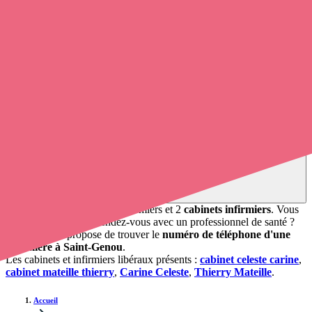
Soignants exerçant à Saint-Genou, 36500
Trouvez un
infirmier
à Saint-Genou
et prenez
rendez-vous en
ligne
, en quelques clics ! Grâce à
opaline-sante.fr
, vous pouvez
contacter un infirmier à domicile
de cette commune en utilisant le
numéro de téléphone disponible et trouver facilement l'adresse du
professionnel de santé. L'annuaire de Opaline répertorie près de
100
000 infirmières à domicile
et leurs coordonnées.
Trouver un cabinet à Saint-Genou, Indre pour vos
soins
1 pharmacie, mais aussi 2 infirmiers et 2
cabinets infirmiers
. Vous
souhaitez obtenir un rendez-vous avec un professionnel de santé ?
Opaline vous propose de trouver le
numéro de téléphone d'une
infirmière à Saint-Genou
.
Les cabinets et infirmiers libéraux présents :
cabinet celeste carine
,
cabinet mateille thierry
,
Carine Celeste
,
Thierry Mateille
.
Accueil