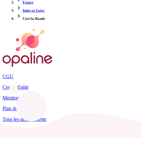
France
Indre-et-Loire
Céré-la-Ronde
CGU
Centre d'aide
Mentions légales
Plan du site
Tous les départements
Blog