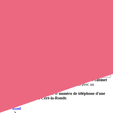
0
infirmier
et infirmière à domicile exerce à Céré-la-Ronde.
Soignants exerçant à Céré-la-Ronde, 37460
Trouvez un
infirmier libéral
à Céré-la-Ronde
et prenez
rendez-
vous en ligne
, en quelques clics ! Grâce à
Opaline
, vous pouvez
contacter un infirmier
de cette ville en utilisant le numéro de
téléphone disponible et trouver facilement l'adresse du professionnel
de santé. L'annuaire de opaline-sante.fr répertorie près de
100 000
infirmières à domicile
et leurs contacts.
Trouver un cabinet à Céré-la-Ronde, Indre-et-Loire
pour vos soins
0 établissement de santé, mais aussi 0 infirmier libéral et 0
cabinet
infirmier
. Vous souhaitez obtenir un rendez-vous avec un
professionnel de santé ?
Opaline vous propose de trouver le
numéro de téléphone d'une
infirmière à domicile à Céré-la-Ronde
.
Accueil