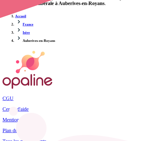
d'une infirmière libérale à Auberives-en-Royans
.
Accueil
France
Isère
Auberives-en-Royans
CGU
Centre d'aide
Mentions légales
Plan du site