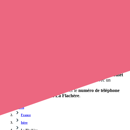
Trouvez un
infirmier à domicile
à La Flachère
et prenez
rendez-
vous en ligne
, en quelques clics ! Avec
Opaline
, vous pouvez
prendre contact avec un infirmier à domicile
de cette
agglomération en utilisant le numéro de téléphone disponible et
trouver facilement l'adresse du professionnel de santé. L'annuaire de
Opaline-santé répertorie près de
100 000 infirmières à domicile
et
leurs contacts.
Trouver un cabinet à La Flachère, Isère pour vos soins
0 établissement de santé, mais aussi 0 infirmier libéral et 0
cabinet
infirmier
. Vous cherchez à obtenir un rendez-vous avec un
professionnel de santé ?
Opaline-santé vous propose de trouver le
numéro de téléphone
d'un infirmier à domicile à La Flachère
.
Accueil
France
Isère
La Flachère