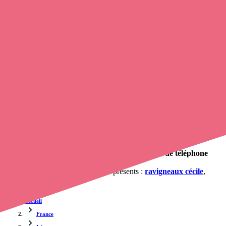
Trouvez une
infirmière à domicile
à Meyssiez
et prenez
rendez-
vous en ligne
, en quelques clics ! Avec
opaline-sante.fr
, vous
pouvez
contacter une infirmière libérale
de cette municipalité en
utilisant le numéro de téléphone disponible et trouver facilement
l'adresse du professionnel de santé. L'annuaire de opaline-sante.fr
répertorie près de
100 000 infirmières à domicile
et leurs contacts.
Trouver un cabinet à Meyssiez, Isère pour vos soins
0 établissement de santé, mais aussi 1 infirmier à domicile et 1
cabinet infirmier
. Vous voulez obtenir un rendez-vous avec un
professionnel de santé ?
Opaline-santé vous propose de trouver le
numéro de téléphone
d'une infirmière à Meyssiez
.
Les cabinets et infirmiers libéraux présents :
ravigneaux cécile
,
Cecile Ravigneaux
.
Accueil
France