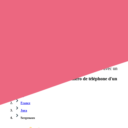
Trouvez un
infirmier
à Sergenaux
et prenez
rendez-vous en ligne
,
en quelques clics ! Avec
Opaline
, vous pouvez
contacter un
infirmier libéral
de cette agglomération en utilisant le numéro de
téléphone disponible et trouver facilement l'adresse du professionnel
de santé. L'annuaire de Opaline-santé répertorie près de
100 000
infirmières à domicile
et leurs coordonnées.
Trouver un cabinet à Sergenaux, Jura pour vos soins
0 établissement de santé, mais aussi 0 infirmière à domicile et 0
cabinet infirmier
. Vous désirez obtenir un rendez-vous avec un
professionnel de santé ?
Opaline vous propose de trouver le
numéro de téléphone d'un
infirmier à Sergenaux
.
Accueil
France
Jura
Sergenaux