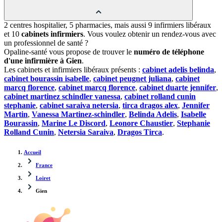
2 centres hospitalier, 5 pharmacies, mais aussi 9 infirmiers libéraux
et 10
cabinets infirmiers
. Vous voulez obtenir un rendez-vous avec
un professionnel de santé ?
Opaline-santé vous propose de trouver le
numéro de téléphone
d'une infirmière à Gien
.
Les cabinets et infirmiers libéraux présents :
cabinet adelis belinda
,
cabinet bourassin isabelle
,
cabinet peugnet juliana
,
cabinet
marcq florence
,
cabinet marcq florence
,
cabinet duarte jennifer
,
cabinet martinez schindler vanessa
,
cabinet rolland cunin
stephanie
,
cabinet saraiva netersia
,
tirca dragos alex
,
Jennifer
Martin
,
Vanessa Martinez-schindler
,
Belinda Adelis
,
Isabelle
Bourassin
,
Marine Le Discord
,
Leonore Chaustier
,
Stephanie
Rolland Cunin
,
Netersia Saraiva
,
Dragos Tirca
.
Accueil
France
Loiret
Gien