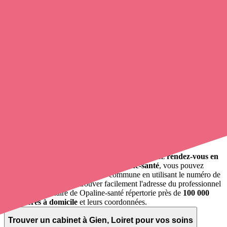
5 pharmacies
Gien
,
45500
: une commune du
Loiret
La ville de
Gien
se situe dans le département
Loiret
.
Les villes à proximité sont les suivantes : Boismorand, Briare, La
Bussière, Les Choux, Nevoy, Ouzouer-sur-Trézée, Poilly-lez-Gien,
Saint-Brisson-sur-Loire, Saint-Martin-sur-Ocre.
9
infirmiers
et infirmières à domicile exercent à Gien.
Soignants exerçant à Gien, 45500
Trouvez un
infirmier à domicile
à Gien
et prenez
rendez-vous en
ligne
, en quelques clics ! Grâce à
Opaline-santé
, vous pouvez
appeler une infirmière
de cette commune en utilisant le numéro de
téléphone disponible et trouver facilement l'adresse du professionnel
de santé. L'annuaire de Opaline-santé répertorie près de
100 000
infirmières à domicile
et leurs coordonnées.
Trouver un cabinet à Gien, Loiret pour vos soins