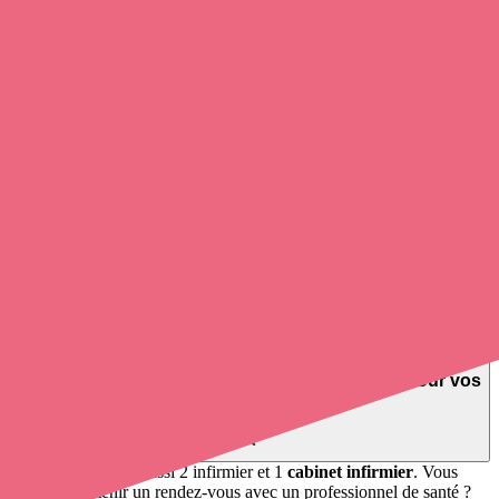
Saint-Lô, La Barre-de-Semilly, Baudre, Saint-Amand-Villages,
Torigny-les-Villes, Tessy-Bocage, Moyon Villages, Domjean,
Bourgvallées, Sainte-Suzanne-sur-Vire.
2
infirmiers
et infirmières à domicile exercent à Condé-sur-Vire.
Soignants exerçant à Condé-sur-Vire,
50420, 50890
Trouvez un
infirmier libéral
à Condé-sur-Vire
et prenez
rendez-
vous en ligne
, en quelques clics ! Grâce à
Opaline
, vous pouvez
contacter un infirmier à domicile
de cette agglomération en
utilisant le numéro de téléphone disponible et trouver facilement
l'adresse du professionnel de santé. L'annuaire de opaline-sante.fr
répertorie près de
100 000 infirmières à domicile
et leurs
coordonnées.
Trouver un cabinet à Condé-sur-Vire, Manche pour vos
soins
1 pharmacie, mais aussi 2 infirmier et 1
cabinet infirmier
. Vous
souhaitez obtenir un rendez-vous avec un professionnel de santé ?