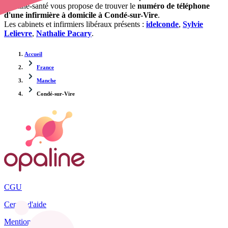
Opaline-santé vous propose de trouver le
numéro de téléphone
d'une infirmière à domicile à Condé-sur-Vire
.
Les cabinets et infirmiers libéraux présents :
idelconde
,
Sylvie
Lelievre
,
Nathalie Pacary
.
Accueil
France
Manche
Condé-sur-Vire
CGU
Centre d'aide
Mentions légales