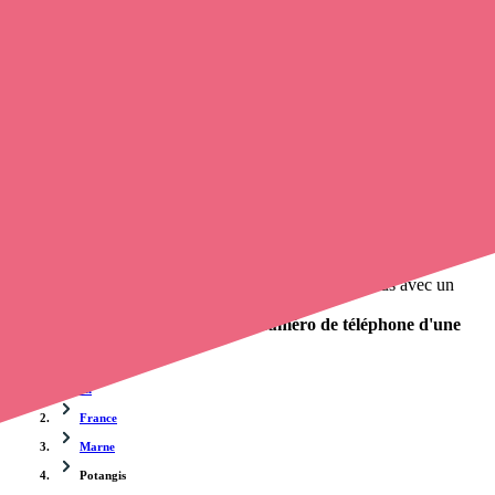
Trouvez un
infirmier à domicile
à Potangis
et prenez
rendez-vous
en ligne
, en quelques clics ! Grâce à
Opaline-santé
, vous pouvez
prendre contact avec une infirmière
de cette commune en utilisant
le numéro de téléphone disponible et trouver facilement l'adresse du
professionnel de santé. L'annuaire de opaline-sante.fr répertorie près
de
100 000 infirmières à domicile
et leurs contacts.
Trouver un cabinet à Potangis, Marne pour vos soins
0 établissement de santé, mais aussi 0 infirmier à domicile et 0
cabinet infirmier
. Vous désirez obtenir un rendez-vous avec un
professionnel de santé ?
Opaline vous propose de trouver le
numéro de téléphone d'une
infirmière à Potangis
.
Accueil
France
Marne
Potangis