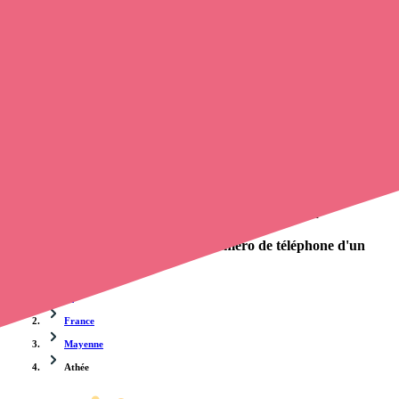
Trouvez une
infirmière
à Athée
et prenez
rendez-vous en ligne
, en
quelques clics ! Grâce à
Opaline-santé
, vous pouvez
prendre
contact avec une infirmière à domicile
de cette municipalité en
utilisant le numéro de téléphone disponible et trouver facilement
l'adresse du professionnel de santé. L'annuaire de Opaline répertorie
près de
100 000 infirmières à domicile
et leurs coordonnées.
Trouver un cabinet à Athée, Mayenne pour vos soins
0 établissement de santé, mais aussi 0 infirmier et 0
cabinet
infirmier
. Vous désirez obtenir un rendez-vous avec un
professionnel de santé ?
Opaline vous propose de trouver le
numéro de téléphone d'un
infirmier à domicile à Athée
.
Accueil
France
Mayenne
Athée