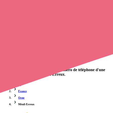
Trouvez un
infirmier
à Ménil-Erreux
et prenez
rendez-vous en
ligne
, en quelques clics ! Avec
Opaline
, vous pouvez
prendre
contact avec un infirmier à domicile
de cette municipalité en
utilisant le numéro de téléphone disponible et trouver facilement
l'adresse du professionnel de santé. L'annuaire de Opaline répertorie
près de
100 000 infirmières à domicile
et leurs contacts.
Trouver un cabinet à Ménil-Erreux, Orne pour vos
soins
0 établissement de santé, mais aussi 0 infirmier et 0
cabinet
infirmier
. Vous voulez obtenir un rendez-vous avec un
professionnel de santé ?
Opaline vous propose de trouver le
numéro de téléphone d'une
infirmière à domicile à Ménil-Erreux
.
Accueil
France
Orne
Ménil-Erreux