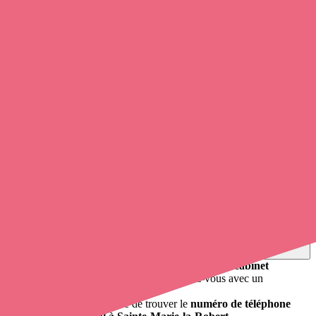
Carrouges, Vieux-Pont.
0
infirmier
et infirmière à domicile pratique à Sainte-Marie-la-
Robert.
Soignants exerçant à Sainte-Marie-la-
Robert, 61320
Trouvez une
infirmière
à Sainte-Marie-la-Robert
et prenez
rendez-vous en ligne
, en quelques clics ! Grâce à
Opaline
, vous
pouvez
contacter un infirmier libéral
de cette commune en
utilisant le numéro de téléphone disponible et trouver facilement
l'adresse du professionnel de santé. L'annuaire de Opaline répertorie
près de
100 000 infirmières à domicile
et leurs coordonnées.
Trouver un cabinet à Sainte-Marie-la-Robert, Orne pour
vos soins
0 établissement de santé, mais aussi 0 infirmier et 0
cabinet
infirmier
. Vous souhaitez obtenir un rendez-vous avec un
professionnel de santé ?
Opaline-santé vous propose de trouver le
numéro de téléphone