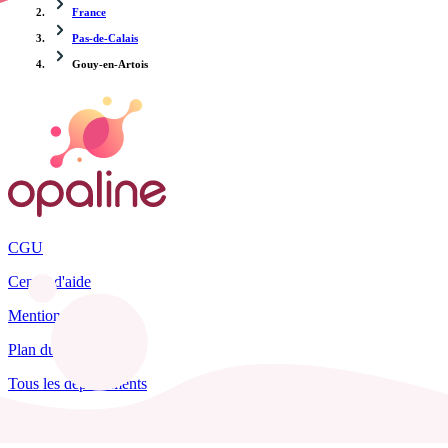
France
Pas-de-Calais
Gouy-en-Artois
CGU
Centre d'aide
Mentions légales
Plan du site
Tous les départements
Blog