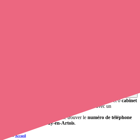
Soignants exerçant à Gouy-en-Artois,
62123
Trouvez une
infirmière à domicile
à Gouy-en-Artois
et prenez
rendez-vous en ligne
, en quelques clics ! Avec
Opaline
, vous
pouvez
contacter un infirmier à domicile
de cette commune en
utilisant le numéro de téléphone disponible et trouver facilement
l'adresse du professionnel de santé. L'annuaire de Opaline répertorie
près de
100 000 infirmières à domicile
et leurs coordonnées.
Trouver un cabinet à Gouy-en-Artois, Pas-de-Calais
pour vos soins
0 établissement de santé, mais aussi 0 infirmière libérale et 0
cabinet
infirmier
. Vous voulez obtenir un rendez-vous avec un
professionnel de santé ?
opaline-sante.fr vous propose de trouver le
numéro de téléphone
d'une infirmière à Gouy-en-Artois
.
Accueil