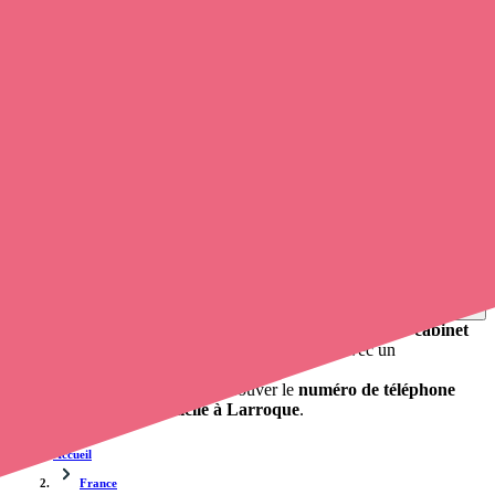
Soignants exerçant à Larroque, 65230
Trouvez une
infirmière
à Larroque
et prenez
rendez-vous en
ligne
, en quelques clics ! Grâce à
Opaline-santé
, vous pouvez
prendre contact avec une infirmière
de cette commune en utilisant
le numéro de téléphone disponible et trouver facilement l'adresse du
professionnel de santé. L'annuaire de opaline-sante.fr répertorie près
de
100 000 infirmières à domicile
et leurs coordonnées.
Trouver un cabinet à Larroque, Hautes-Pyrénées pour
vos soins
0 établissement de santé, mais aussi 0 infirmier libéral et 0
cabinet
infirmier
. Vous désirez obtenir un rendez-vous avec un
professionnel de santé ?
Opaline-santé vous propose de trouver le
numéro de téléphone
d'une infirmière à domicile à Larroque
.
Accueil
France