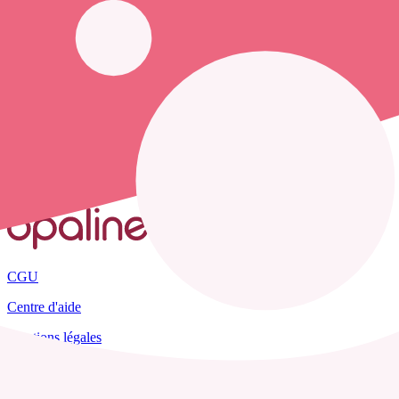
opaline-sante.fr vous propose de trouver le
numéro de téléphone d'un
Accueil
France
Pyrénées-Orientales
La Bastide
CGU
Centre d'aide
Mentions légales
Plan du site
Tous les départements