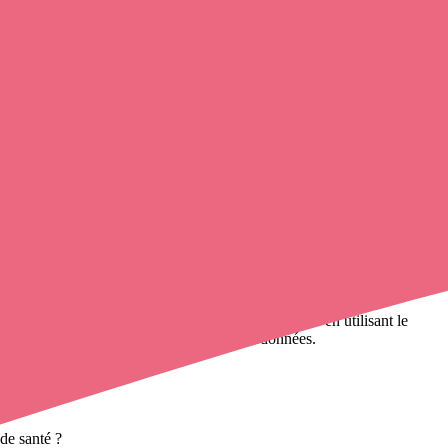
t avec un infirmier à domicile
de cette commune en utilisant le
 000 infirmières à domicile
et leurs coordonnées.
de santé ?