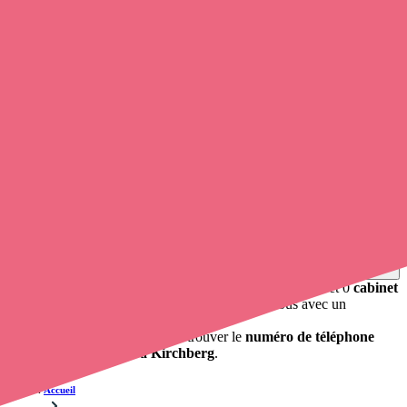
Soignants exerçant à Kirchberg, 68290
Trouvez un
infirmier à domicile
à Kirchberg
et prenez
rendez-
vous en ligne
, en quelques clics ! Avec
Opaline-santé
, vous pouvez
prendre contact avec une infirmière à domicile
de cette
municipalité en utilisant le numéro de téléphone disponible et
trouver facilement l'adresse du professionnel de santé. L'annuaire de
Opaline répertorie près de
100 000 infirmières à domicile
et leurs
contacts.
Trouver un cabinet à Kirchberg, Haut-Rhin pour vos
soins
0 établissement de santé, mais aussi 0 infirmière libérale et 0
cabinet
infirmier
. Vous cherchez à obtenir un rendez-vous avec un
professionnel de santé ?
Opaline-santé vous propose de trouver le
numéro de téléphone
d'un infirmier libéral à Kirchberg
.
Accueil