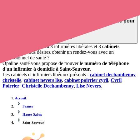
l'adresse du professionnel de santé. L'annuaire de Opaline répertorie
près de
100 000 infirmières à domicile
et leurs contacts.
Trouver un cabinet à Saint-Sauveur, Haute-Saône pour
vos soins
1 pharmacie, mais aussi 3 infirmières libérales et 3
cabinets
infirmiers
. Vous désirez obtenir un rendez-vous avec un
professionnel de santé ?
Opaline-santé vous propose de trouver le
numéro de téléphone
d'un infirmier à domicile à Saint-Sauveur
.
Les cabinets et infirmiers libéraux présents :
cabinet dechambenoy
christelle
,
cabinet nevers lise
,
cabinet poirrier cyril
,
Cyril
Poirrier
,
Christelle Dechambenoy
,
Lise Nevers
.
Accueil
France
Haute-Saône
Saint-Sauveur