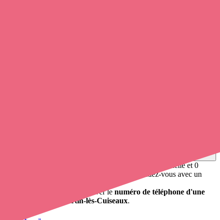
Soignants exerçant à Dommartin-lès-
Cuiseaux, 71480
Trouvez un
infirmier à domicile
à Dommartin-lès-Cuiseaux
et
prenez
rendez-vous en ligne
, en quelques clics ! Avec
opaline-
sante.fr
, vous pouvez
prendre contact avec un infirmier
de cette
commune en utilisant le numéro de téléphone disponible et trouver
facilement l'adresse du professionnel de santé. L'annuaire de
opaline-sante.fr répertorie près de
100 000 infirmières à domicile
et
leurs coordonnées.
Trouver un cabinet à Dommartin-lès-Cuiseaux, Saône-
et-Loire pour vos soins
0 établissement de santé, mais aussi 0 infirmière à domicile et 0
cabinet infirmier
. Vous désirez obtenir un rendez-vous avec un
professionnel de santé ?
Opaline vous propose de trouver le
numéro de téléphone d'une
infirmière à Dommartin-lès-Cuiseaux
.