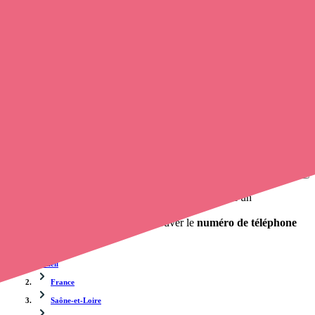
Trouvez une
infirmière
à Jugy
et prenez
rendez-vous en ligne
, en
quelques clics ! Avec
opaline-sante.fr
, vous pouvez
contacter un
infirmier libéral
de cette municipalité en utilisant le numéro de
téléphone disponible et trouver facilement l'adresse du professionnel
de santé. L'annuaire de opaline-sante.fr répertorie près de
100 000
infirmières à domicile
et leurs contacts.
Trouver un cabinet à Jugy, Saône-et-Loire pour vos
soins
0 établissement de santé, mais aussi 0 infirmier et 0
cabinet
infirmier
. Vous désirez obtenir un rendez-vous avec un
professionnel de santé ?
opaline-sante.fr vous propose de trouver le
numéro de téléphone
d'une infirmière à Jugy
.
Accueil
France
Saône-et-Loire