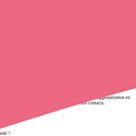
rendre contact avec un infirmier libéral
de cette agglomération en
rès de
100 000 infirmières à domicile
et leurs contacts.
anté ?