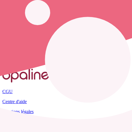
opaline-sante.fr vous propose de trouver le
numéro de téléphone d'u
Accueil
France
Savoie
Saint-André
CGU
Centre d'aide
Mentions légales
Plan du site
Tous les départements