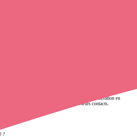
 contact avec un infirmier libéral
de cette agglomération en
 près de
100 000 infirmières à domicile
et leurs contacts.
é ?