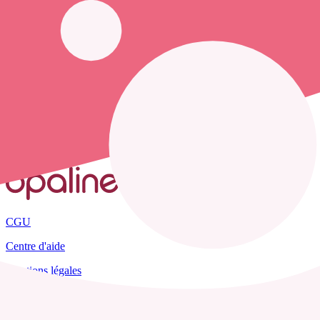
Opaline-santé vous propose de trouver le
numéro de téléphone d'un 
Accueil
France
Savoie
Saint-Marcel
CGU
Centre d'aide
Mentions légales
Plan du site
Tous les départements