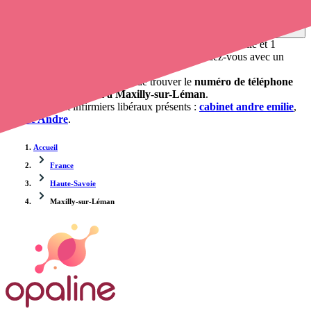
0 établissement de santé, mais aussi 1 infirmier à domicile et 1
cabinet infirmier
. Vous voulez obtenir un rendez-vous avec un
professionnel de santé ?
opaline-sante.fr vous propose de trouver le
numéro de téléphone
d'un infirmier libéral à Maxilly-sur-Léman
.
Les cabinets et infirmiers libéraux présents :
cabinet andre emilie
,
Emilie Andre
.
Accueil
France
Haute-Savoie
Maxilly-sur-Léman