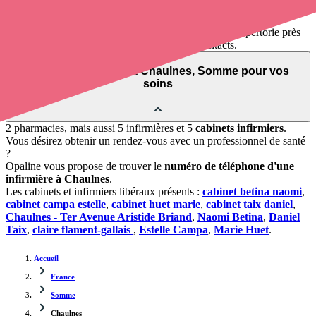
pouvez
contacter un infirmier
de cette ville en utilisant le numéro
de téléphone disponible et trouver facilement l'adresse du
professionnel de santé. L'annuaire de Opaline-santé répertorie près
de
100 000 infirmières à domicile
et leurs contacts.
Trouver un cabinet à Chaulnes, Somme pour vos
soins
2 pharmacies, mais aussi 5 infirmières et 5
cabinets infirmiers
.
Vous désirez obtenir un rendez-vous avec un professionnel de santé
?
Opaline vous propose de trouver le
numéro de téléphone d'une
infirmière à Chaulnes
.
Les cabinets et infirmiers libéraux présents :
cabinet betina naomi
,
cabinet campa estelle
,
cabinet huet marie
,
cabinet taix daniel
,
Chaulnes - Ter Avenue Aristide Briand
,
Naomi Betina
,
Daniel
Taix
,
claire flament-gallais
,
Estelle Campa
,
Marie Huet
.
Accueil
France
Somme
Chaulnes