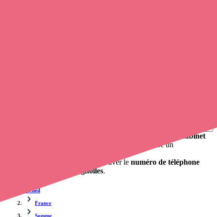
Soignants exerçant à Chuignolles, 80340
Trouvez une
infirmière libérale
à Chuignolles
et prenez
rendez-
vous en ligne
, en quelques clics ! Avec
opaline-sante.fr
, vous
pouvez
contacter un infirmier
de cette agglomération en utilisant le
numéro de téléphone disponible et trouver facilement l'adresse du
professionnel de santé. L'annuaire de opaline-sante.fr répertorie près
de
100 000 infirmières à domicile
et leurs contacts.
Trouver un cabinet à Chuignolles, Somme pour vos
soins
0 établissement de santé, mais aussi 0 infirmier libéral et 0
cabinet
infirmier
. Vous désirez obtenir un rendez-vous avec un
professionnel de santé ?
Opaline-santé vous propose de trouver le
numéro de téléphone
d'une infirmière à Chuignolles
.
Accueil
France
Somme