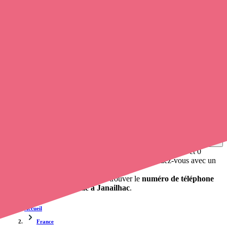
Soignants exerçant à Janailhac, 87800
Trouvez une
infirmière à domicile
à Janailhac
et prenez
rendez-
vous en ligne
, en quelques clics ! Grâce à
Opaline
, vous pouvez
prendre contact avec une infirmière à domicile
de cette ville en
utilisant le numéro de téléphone disponible et trouver facilement
l'adresse du professionnel de santé. L'annuaire de Opaline répertorie
près de
100 000 infirmières à domicile
et leurs coordonnées.
Trouver un cabinet à Janailhac, Haute-Vienne pour vos
soins
0 établissement de santé, mais aussi 0 infirmier à domicile et 0
cabinet infirmier
. Vous souhaitez obtenir un rendez-vous avec un
professionnel de santé ?
opaline-sante.fr vous propose de trouver le
numéro de téléphone
d'un infirmier à domicile à Janailhac
.
Accueil
France