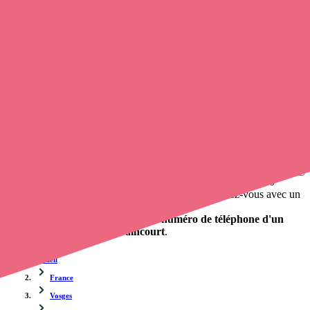
Trouvez un
infirmier libéral
à Juvaincourt
et prenez
rendez-vous
en ligne
, en quelques clics ! Grâce à
Opaline-santé
, vous pouvez
contacter un infirmier
de cette agglomération en utilisant le
numéro de téléphone disponible et trouver facilement l'adresse du
professionnel de santé. L'annuaire de Opaline-santé répertorie près
de
100 000 infirmières à domicile
et leurs contacts.
Trouver un cabinet à Juvaincourt, Vosges pour vos
soins
0 établissement de santé, mais aussi 0 infirmier à domicile et 0
cabinet infirmier
. Vous cherchez à obtenir un rendez-vous avec un
professionnel de santé ?
Opaline vous propose de trouver le
numéro de téléphone d'un
infirmier à domicile à Juvaincourt
.
Accueil
France
Vosges